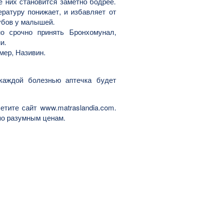
 них становится заметно бодрее.
ратуру понижает, и избавляет от
убов у малышей.
о срочно принять Бронхомунал,
и.
мер, Називин.
 каждой болезнью аптечка будет
тите сайт www.matraslandia.com.
по разумным ценам.