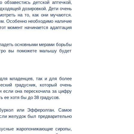
о обзавестись детской аптечкой,
одходящей дозировкой. Дети очень
отреть на то, как они мучаются.
ым. Особенно необходимо наличие
этот момент начинается адаптация
владеть основными мерами борьбы
стро вы поможете малышу будет
 для младенцев, так и для более
еский градусник, который очень
и если она перескочила за цифру
ь ее хотя бы до 38 градусов.
ибуркол или Эфферолган. Самое
 если желудок был предварительно
вкусные жаропонижающие сиропы,