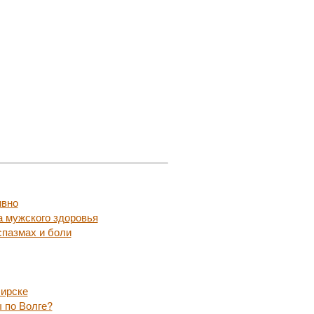
ивно
а мужского здоровья
пазмах и боли
бирске
 по Волге?