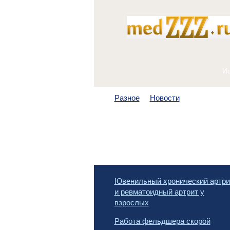
Разное
Новости
Ювенильный хронический артри
и ревматоидный артрит у
взрослых
Работа фельдшера скорой