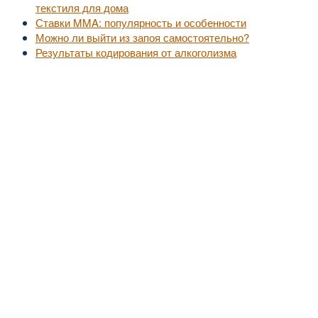
текстиля для дома
Ставки MMA: популярность и особенности
Можно ли выйти из запоя самостоятельно?
Результаты кодирования от алкоголизма
©2010-2016
MedZZZ.ru
оперативный доступ к актуальной медицинской информа
За лечением обратитесь к специалистам, не занимайтесь самолечением.
Все права на размещенный материал принадлежат их владельцам.
MedZZZ.ru