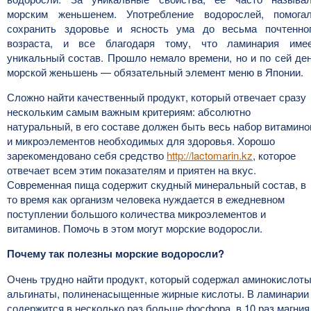
морским женьшенем. Употребление водорослей, помога
сохранить здоровье и ясность ума до весьма почтенно
возраста, и все благодаря тому, что ламинария име
уникальный состав. Прошло немало времени, но и по сей де
морской женьшень — обязательный элемент меню в Японии.
Сложно найти качественный продукт, который отвечает сразу
нескольким самым важным критериям: абсолютно
натуральный, в его составе должен быть весь набор витамино
и микроэлементов необходимых для здоровья. Хорошо
зарекомендовано себя средство
http://lactomarin.kz
, которое
отвечает всем этим показателям и приятен на вкус.
Современная пища содержит скудный минеральный состав, в
то время как организм человека нуждается в ежедневном
поступлении большого количества микроэлементов и
витаминов. Помочь в этом могут морские водоросли.
Почему так полезны морские водоросли?
Очень трудно найти продукт, который содержал аминокислоты
альгинаты, полиненасыщенные жирные кислоты. В ламинарии
содержится в несколько раз больше фосфора, в 10 раз магния