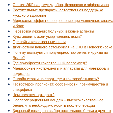
Снятие ЭКГ на дому: удобно, безопасно и эффективно
Растительные препараты: естественная поддержка
мужского здоровья
Мидокалм: эффективное решение при мышечных спазм
и боли
Перевозка лежачих больных: важные аспекты
Куда звонить если умер человек дома?
Где найти качественные ткани
Диагностика вашего автомобиля на СТО в Новосибирске
Почему пользуются популярностью речные круизы по
Волге?
Где приобрести качественный велосипед?
Маникюрные инструменты и аппараты для маникюра и
педикюра
Онлайн ставки на спорт: где и как зарабатывать?
Тестостерон пропионат: особенности, преимущества и
специфика
Чем поможет ортодонт?
Послеоперационный бандаж – высококачественное
белье, что необходимо носить после операции
Здоровый взгляд на выбор постельного белья и другого