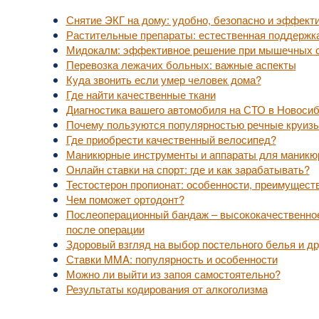
Снятие ЭКГ на дому: удобно, безопасно и эффект
Растительные препараты: естественная поддержк
Мидокалм: эффективное решение при мышечных с
Перевозка лежачих больных: важные аспекты
Куда звонить если умер человек дома?
Где найти качественные ткани
Диагностика вашего автомобиля на СТО в Новоси
Почему пользуются популярностью речные круизы
Где приобрести качественный велосипед?
Маникюрные инструменты и аппараты для маникю
Онлайн ставки на спорт: где и как зарабатывать?
Тестостерон пропионат: особенности, преимущест
Чем поможет ортодонт?
Послеоперационный бандаж – высококачественное
после операции
Здоровый взгляд на выбор постельного белья и др
Ставки MMA: популярность и особенности
Можно ли выйти из запоя самостоятельно?
Результаты кодирования от алкоголизма