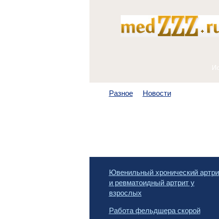
Разное
Новости
Ювенильный хронический артри
и ревматоидный артрит у
взрослых
Работа фельдшера скорой