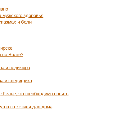
ивно
а мужского здоровья
пазмах и боли
бирске
 по Волге?
ра и педикюра
ва и специфика
 белье, что необходимо носить
угого текстиля для дома