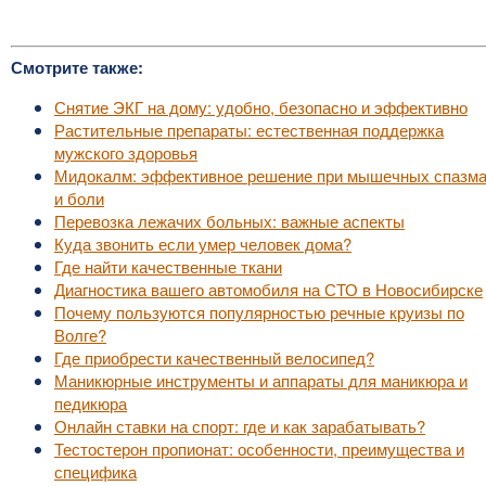
Смотрите также:
Снятие ЭКГ на дому: удобно, безопасно и эффективно
Растительные препараты: естественная поддержка
мужского здоровья
Мидокалм: эффективное решение при мышечных спазм
и боли
Перевозка лежачих больных: важные аспекты
Куда звонить если умер человек дома?
Где найти качественные ткани
Диагностика вашего автомобиля на СТО в Новосибирске
Почему пользуются популярностью речные круизы по
Волге?
Где приобрести качественный велосипед?
Маникюрные инструменты и аппараты для маникюра и
педикюра
Онлайн ставки на спорт: где и как зарабатывать?
Тестостерон пропионат: особенности, преимущества и
специфика