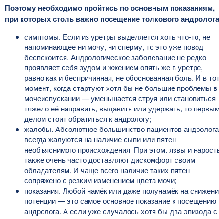
Поэтому необходимо пройтись по основным показаниям,
при которых столь важно посещение толкового андролога
симптомы. Если из уретры выделяется хоть что-то, не
напоминающее ни мочу, ни сперму, то это уже повод
беспокоится. Андрологическое заболевание не редко
проявляет себя зудом и жжением опять же в уретре,
равно как и беспричинная, не обоснованная боль. И в то
момент, когда стартуют хотя бы не большие проблемы в
мочеиспускании — уменьшается струя или становиться
тяжело её направить, выдавить или удержать, то первы
делом стоит обратиться к андрологу;
жалобы. Абсолютное большинство пациентов андролога
всегда жалуются на наличие сыпи или пятен
необъяснимого происхождения. При этом, язвы и нарост
также очень часто доставляют дискомфорт своим
обладателям. И чаще всего наличие таких пятен
сопряжено с резким изменением цвета мочи;
показания. Любой намёк или даже полунамёк на снижени
потенции — это самое основное показание к посещению
андролога. А если уже случалось хотя бы два эпизода с