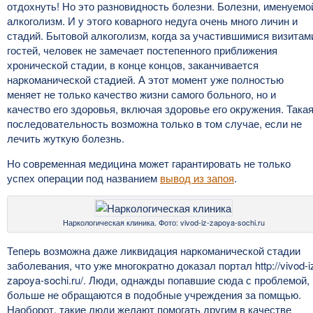
отдохнуть! Но это разновидность болезни. Болезни, именуемо
алкоголизм. И у этого коварного недуга очень много личин и
стадий. Бытовой алкоголизм, когда за участившимися визитам
гостей, человек не замечает постепенного приближения
хронической стадии, в конце концов, заканчивается
наркоманической стадией. А этот момент уже полностью
меняет не только качество жизни самого больного, но и
качество его здоровья, включая здоровье его окружения. Така
последовательность возможна только в том случае, если не
лечить жуткую болезнь.
Но современная медицина может гарантировать не только
успех операции под названием
вывод из запоя
.
Наркологическая клиника. Фото: vivod-iz-zapoya-sochi.ru
Теперь возможна даже ликвидация наркоманической стадии
заболевания, что уже многократно доказал портал http://vivod-i
zapoya-sochi.ru/. Люди, однажды попавшие сюда с проблемой,
больше не обращаются в подобные учреждения за помщью.
Наоборот, такие люди желают помогать другим в качестве