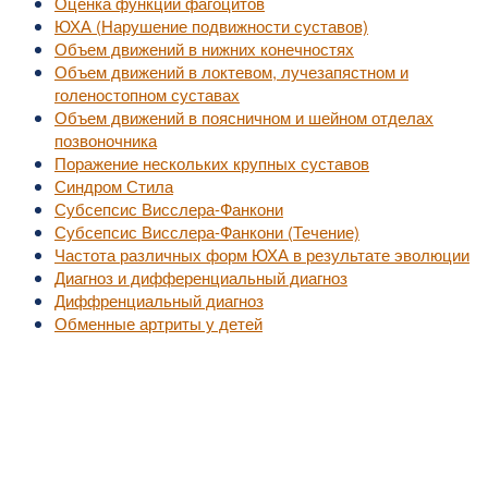
Оценка функции фагоцитов
ЮХА (Нарушение подвижности суставов)
Объем движений в нижних конечностях
Объем движений в локтевом, лучезапястном и
голеностопном суставах
Объем движений в поясничном и шейном отделах
позвоночника
Поражение нескольких крупных суставов
Синдром Стила
Субсепсис Висслера-Фанкони
Субсепсис Висслера-Фанкони (Течение)
Частота различных форм ЮХА в результате эволюции
Диагноз и дифференциальный диагноз
Диффренциальный диагноз
Обменные артриты у детей