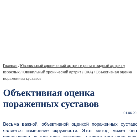
Главная
/
Ювенильный хронический артрит и ревматоидный артрит у
взрослых
/
Ювенильный хронический артрит (ЮХА)
/
Объективная оценка
пораженных суставов
Объективная оценка
пораженных суставов
01.06.20
Весьма важной, объективной оценкой пораженных сустав
является измерение окружности. Этот метод может бы
использован не для всех суставов и кроме того надо оче