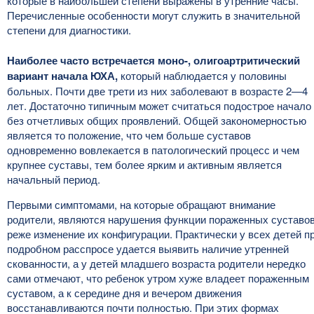
которые в наибольшей степени выражены в утренние часы.
Перечисленные особенности могут служить в значительной
степени для диагностики.
Наиболее часто встречается моно-, олигоартритический
вариант начала ЮХА,
который наблюдается у половины
больных. Почти две трети из них заболевают в возрасте 2—4
лет. Достаточно типичным может считаться подострое начало
без отчетливых общих проявлений. Общей закономерностью
является то положение, что чем больше суставов
одновременно вовлекается в патологический процесс и чем
крупнее суставы, тем более ярким и активным является
начальный период.
Первыми симптомами, на которые обращают внимание
родители, являются нарушения функции пораженных суставов
реже изменение их конфигурации. Практически у всех детей п
подробном расспросе удается выявить наличие утренней
скованности, а у детей младшего возраста родители нередко
сами отмечают, что ребенок утром хуже владеет пораженным
суставом, а к середине дня и вечером движения
восстанавливаются почти полностью. При этих формах