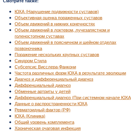
Смотрите также:
ЮХА (Нарушение подвижности суставов)
Объективная оценка пораженных суставов
Объем движений в нижних конечностях
Объем движений в локтевом, лучезапястном и
голеностопном суставах
Объем движений в поясничном и шейном отделах
позвоночника
Поражение нескольких крупных суставов
Синдром Стила
Субсепсис Висслера-Фанкони
Частота различных форм ЮХА в результате эволюции
Диагноз и дифференциальный диагноз
Диффренциальный диагноз
Обменные артриты у детей
Диффренциальный диагноз (При системном начале ЮХА
Данные о распространенности ЮХА
Ревматоидный фактор (РФ)
ЮХА (Клиника)
Общий уровень комплемента
Хроническая очаговая инфекция