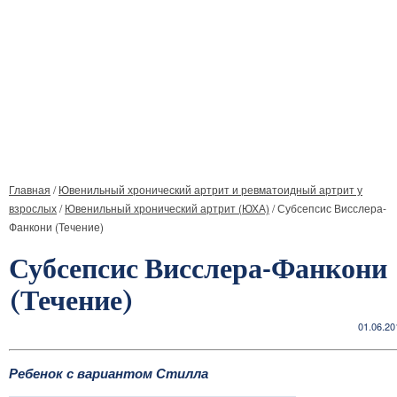
Главная
/
Ювенильный хронический артрит и ревматоидный артрит у
взрослых
/
Ювенильный хронический артрит (ЮХА)
/
Субсепсис Висслера-
Фанкони (Течение)
Субсепсис Висслера-Фанкони
(Течение)
01.06.20
Ребенок с вариантом Стилла