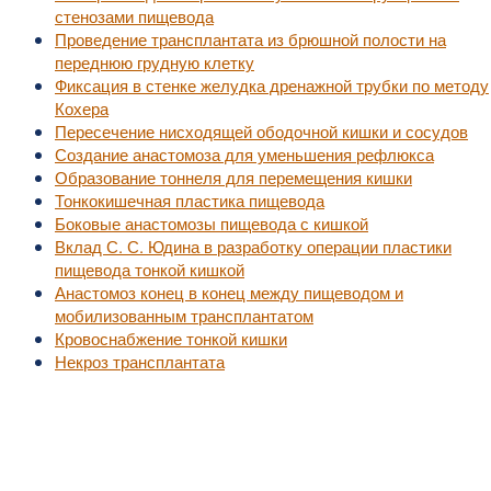
стенозами пищевода
Проведение трансплантата из брюшной полости на
переднюю грудную клетку
Фиксация в стенке желудка дренажной трубки по методу
Кохера
Пересечение нисходящей ободочной кишки и сосудов
Создание анастомоза для уменьшения рефлюкса
Образование тоннеля для перемещения кишки
Тонкокишечная пластика пищевода
Боковые анастомозы пищевода с кишкой
Вклад С. С. Юдина в разработку операции пластики
пищевода тонкой кишкой
Анастомоз конец в конец между пищеводом и
мобилизованным трансплантатом
Кровоснабжение тонкой кишки
Некроз трансплантата