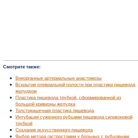
Смотрите также:
Внеорганные артериальные анастомозы
Вскрытие плевральной полости при пластики пищевода
желудком
Пластика пищевода трубкой, сформированной из
большой кривизны желудка
Толстокишечная пластика пищевода
Интубация суженного рубцами пищевода силиконовой
трубкой
Создание искусственного пищевода
Выбор метода гастростомии у больных с рубцовыми