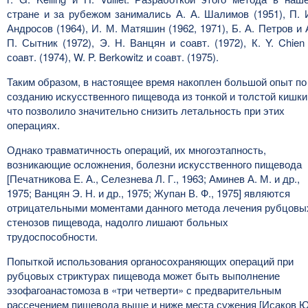
стране и за рубежом занимались А. А. Шалимов (1951), П. 
Андросов (1964), И. М. Матяшин (1962, 1971), Б. А. Петров и 
П. Сытник (1972), Э. Н. Ванцян и соавт. (1972), К. Y. Chien
соавт. (1974), W. P. Berkowitz и соавт. (1975).
Таким образом, в настоящее время накоплен большой опыт по
созданию искусственного пищевода из тонкой и толстой кишки
что позволило значительно снизить летальность при этих
операциях.
Однако травматичность операций, их многоэтапность,
возникающие осложнения, болезни искусственного пищевода
[Печатникова Е. А., Селезнева Л. Г., 1963; Аминев А. М. и др.,
1975; Ванцян Э. Н. и др., 1975; Жупан В. Ф., 1975] являются
отрицательными моментами данного метода лечения рубцовы
стенозов пищевода, надолго лишают больных
трудоспособности.
Попыткой использования органосохраняющих операций при
рубцовых стриктурах пищевода может быть выполнение
эзофагоанастомоза в «три четверти» с предварительным
рассечением пищевода выше и ниже места сужения [Исаков Ю