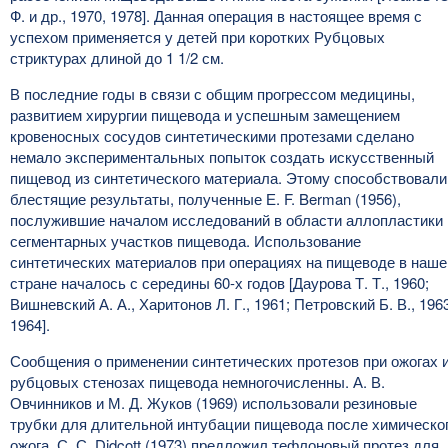
Ф. и др., 1970, 1978]. Данная операция в настоящее время с
успехом применяется у детей при коротких Рубцовых
стриктурах длиной до 1 1/2 см.
В последние годы в связи с общим прогрессом медицины,
развитием хирургии пищевода и успешным замещением
кровеносных сосудов синтетическими протезами сделано
немало экспериментальных попыток создать искусственный
пищевод из синтетического материала. Этому способствовали
блестящие результаты, полученные Е. F. Berman (1956),
послужившие началом исследований в области аллопластики
сегментарных участков пищевода. Использование
синтетических материалов при операциях на пищеводе в наше
стране началось с середины 60-х годов [Даурова Т. Т., 1960;
Вишневский А. А., Харитонов Л. Г., 1961; Петровский Б. В., 196
1964].
Сообщения о применении синтетических протезов при ожогах 
рубцовых стенозах пищевода немногочисленны. А. В.
Овчинников и М. Д. Жуков (1969) использовали резиновые
трубки для длительной интубации пищевода после химическо
ожога. С. С. Didcott (1973) предложил тефлоновый протез для