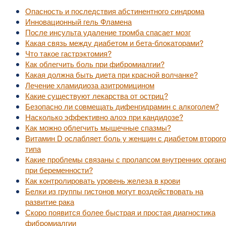
Опасность и последствия абстинентного синдрома
Инновационный гель Фламена
После инсульта удаление тромба спасает мозг
Какая связь между диабетом и бета-блокаторами?
Что такое гастрэктомия?
Как облегчить боль при фибромиалгии?
Какая должна быть диета при красной волчанке?
Лечение хламидиоза азитромицином
Какие существуют лекарства от остриц?
Безопасно ли совмещать дифенгидрамин с алкоголем?
Насколько эффективно алоэ при кандидозе?
Как можно облегчить мышечные спазмы?
Витамин D ослабляет боль у женщин с диабетом второго
типа
Какие проблемы связаны с пролапсом внутренних орган
при беременности?
Как контролировать уровень железа в крови
Белки из группы гистонов могут воздействовать на
развитие рака
Скоро появится более быстрая и простая диагностика
фибромиалгии