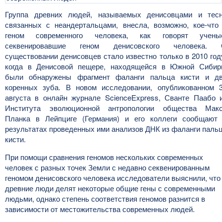
Группа древних людей, называемых денисовцами и тес
связанных с неандертальцами, внесла, возможно, кое-что
геном современного человека, как говорят учены
секвенировавшие геном денисовского человека.
существовании денисовцев стало известно только в 2010 год
когда в Денисовой пещере, находящейся в Южной Сибир
были обнаружены фрагмент фаланги пальца кисти и д
коренных зуба. В новом исследовании, опубликованном 
августа в онлайн журнале ScienceExpress, Сванте Паабо 
Института эволюционной антропологии общества Мак
Планка в Лейпциге (Германия) и его коллеги сообщают
результатах проведенных ими анализов ДНК из фаланги паль
кисти.
При помощи сравнения геномов нескольких современных
человек с разных точек Земли с недавно секвенированным
геномом денисовского человека исследователи выяснили, что
древние люди делят некоторые общие гены с современными
людьми, однако степень соответствия геномов разнится в
зависимости от местожительства современных людей.