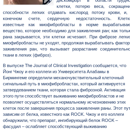
клетки, потерю веса, сокращен
способности легких отдавать кислород потоку крови, и,
конечном счете, сердечную недостаточность. Клетк
известные как миофибробласты в норме вырабатыва
вещество, которое необходимо для заживления ран; как толь
рана закрывается, эти клетки исчезают. При фиброзе легки
миофибробласты не уходят, продолжая вырабатывать факто
заживления ран, что вызывает разрастание соединительн
ткани в легких (фиброз).
В выпуске The Journal of Clinical Investigation сообщается, что
Йонг Чжоу и его коллеги из Университета Алабамы в
Бирмингеме определили механочувствительный клеточный
сигнальный путь в миофибробластах, который активируется
затвердеванием ткани, которая стала фиброзной. Активация
этого пути способствует выживанию миофибробластов и не
позволяет осуществляться нормальному исчезновению этих
клеток после завершения процесса заживления раны. Этот пу
зависим от белка, известного как ROCK. Чжоу и его коллеги
обнаружили, что препарат, ингибирующий белок ROCK –
фасудил – ослабляет способствующий выживанию