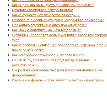
Какая должна быть диета при красной волчанке?
Лечение хламидиоза азитромицином
Какие существуют лекарства от остриц?
Безопасно ли совмещать дифенгидрамин с алкоголем?
Насколько эффективно алоэ при кандидозе?
Как можно облегчить мышечные спазмы?
Витамин D ослабляет боль у женщин с диабетом второго
типа
Какие проблемы связаны с пролапсом внутренних орган
при беременности?
Как контролировать уровень железа в крови
Белки из группы гистонов могут воздействовать на
развитие рака
Скоро появится более быстрая и простая диагностика
фибромиалгии
Изменения формы клеток могут привести к метастазам