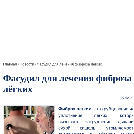
Главная
/
Новости
/
Фасудил для лечения фиброза лёгких
Фасудил для лечения фиброза
лёгких
27.02.20
Фиброз легких
– это рубцевание и
уплотнение легких, которы
вызывает затруднение дыхани
сухой кашель, утомляемост
дискомфорт в области грудн