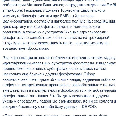
лаборатории Матиаса Вильманса, сотрудника отделения EMB
в Гамбурге, Германия, и Джанет Торнтон из Европейского
института биоинформатики при EMBL в Хинкстоне,
Великобритания, составили наиболее полную на сегодняшний
день картину всех фосфатаз в клетках человеческого
организма, а также их субстратов. Ученые сгруппировали
фосфатазы по семействам, основываясь на их трехмерной
структуре, которая может влиять на то, на какие молекулы
воздействует фосфатаза.
Эта информация позволяет облегчить исследователям задачу
идентификации известных субстратов фосфатазы, и выдвигат
предположения о новых субстратах, основываясь на том,
насколько она близка к другим фосфатазам. Обзор
взаимосвязей помог даже объяснить непредвиденные побочн
эффекты лекарственных препаратов, разработанных с целью
вмешательства в деятельность фосфатаз или их добавляющ
фосфат аналогов – киназ. Чтобы дать возможность другим
ученым определять подобные взаимосвязи, Кён и ее коллеги и
создали бесплатную онлайн базу данных – DEPOD.
«При получении учеными неожиданных результатов, база