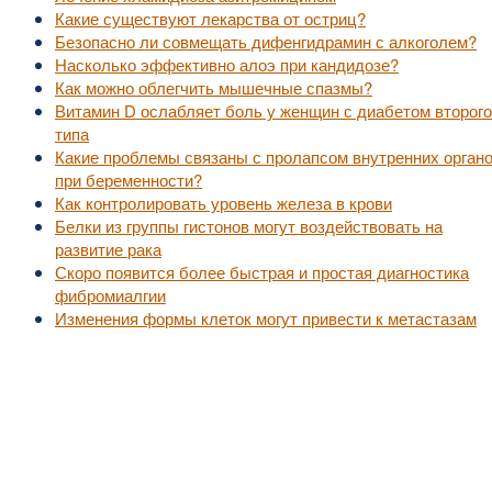
Какие существуют лекарства от остриц?
Безопасно ли совмещать дифенгидрамин с алкоголем?
Насколько эффективно алоэ при кандидозе?
Как можно облегчить мышечные спазмы?
Витамин D ослабляет боль у женщин с диабетом второго
типа
Какие проблемы связаны с пролапсом внутренних орган
при беременности?
Как контролировать уровень железа в крови
Белки из группы гистонов могут воздействовать на
развитие рака
Скоро появится более быстрая и простая диагностика
фибромиалгии
Изменения формы клеток могут привести к метастазам