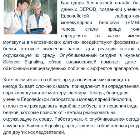
Благодаря бесплатной онлайн ба
данных DEPOD, созданной учены
Европейской лаборатори
молекулярной биологии (EMBL
теперь стало проще точн
определять, на какие имен
молекулы в человеческих клетках воздействуют фосфатазы
белки, которые жизненно важны для реакции клеток 
окружающую их среду. Опубликованный сегодня в журна
Science Signaling, обзор взаимосвязей помогает даже
объяснении непредвиденных побочных эффектов препаратов.
Хотя всем известно общее предназначение микропинцета,
иногда бывает сложно сказать, принадлежит ли определенная
пара хирургу или же мастеру-ювелиру. Теперь, благодаря
ученым Европейской лаборатории молекулярной биологии,
стало легче разгадывать подобные ребусы в отношении вида
белков, которые позволяют клеткам реагировать на
окружающую их среду. Работа ученых, опубликованная сегод
в журнале Science Signaling, представляет собой ценный ресу
для других исследователей.