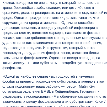
Клетки, находятся ли они в глазу, в который попал свет, в
крови, борющейся с заболеванием, или где-либо еще в
организме, должны реагировать на изменения в окружающей и
среде. Однако, прежде всего, клетки должны «знать», что
окружающая их среда изменилась. Одним из способов,
делающих возможным передачу подобной информации в
пределах клетки, являются маркеры, называемые фосфат-
ионами, которые добавляются к определенным молекулам ил
удаляются из них в зависимости от конкретного сообщения,
подлежащего передаче. Инструментом, который клетка
использует для удаления фосфат-ионов, являются белки,
называемые фосфатазами. Однако не всегда очевидно, на
какие молекулы – или субстраты – воздействует определенна
фосфатаза.
«Одной из наиболее серьезных трудностей в изучении
фосфатаз является нахождение субстратов, и именно в этом
служит подспорьем наша работа», — говорит Майя Кён,
сотрудница отделения EMBL в Хейдельберге, Германия, и
руководитель исследования. «Мы облегчили создание гипотез
взаимосвязях между фосфатазами и их субстратами». Ксюн Л
докторант, исследователь как в лаборатории Кён так и в