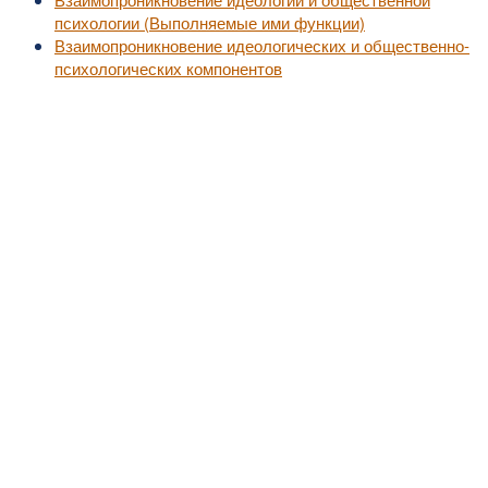
психологии (Выполняемые ими функции)
Взаимопроникновение идеологических и общественно-
психологических компонентов
©2010-2016
MedZZZ.ru
оперативный доступ к актуальной медицинской информа
За лечением обратитесь к специалистам, не занимайтесь самолечением.
Все права на размещенный материал принадлежат их владельцам.
MedZZZ.ru