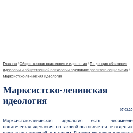
Главная
/
Общественная психология и идеология
/
Тенденция сближения
идеологии и общественной психологии в условиях развитого социализма
/
Марксистско-ленинская идеология
Марксистско-ленинская
идеология
07.03.20
Марксистско-ленинская идеология есть, несомненн
политическая идеология, но таковой она является не отдельн
частью или стороной, а в целом. В таком же плане следует 