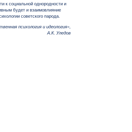
ти к социальной однородности и
тивным будет и взаимовлияние
сихологии советского парода.
венная психология и идеология»,
А.К. Уледов