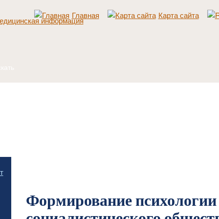
Главная
Карта сайта
Главная
/
Общественная психология и идеология
/
Тенденция сближения идеолог
т
развитого социализма
/
Формирование психологии социалистического общества
Формирование психологии
социалистического общест