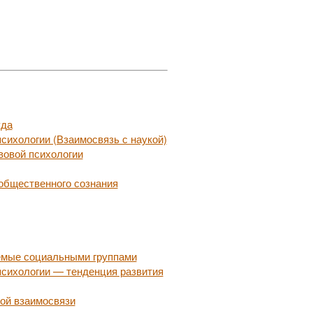
уда
сихологии (Взаимосвязь с наукой)
вовой психологии
 общественного сознания
емые социальными группами
психологии — тенденция развития
ной взаимосвязи