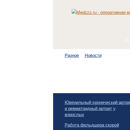
Разное
Новости
Ювенильный хронический артри
и ревматоидный артрит у
взрослых
Работа фельдшера скорой