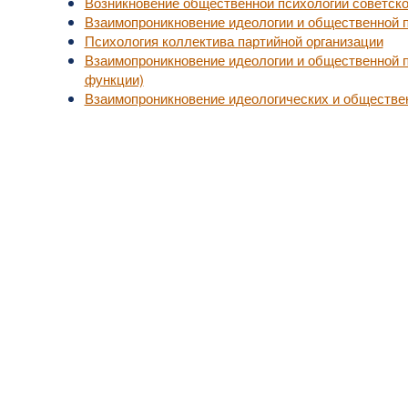
Возникновение общественной психологии советско
Взаимопроникновение идеологии и общественной 
Психология коллектива партийной организации
Взаимопроникновение идеологии и общественной 
функции)
Взаимопроникновение идеологических и обществе
уп к актуальной медицинской информации.
, не занимайтесь самолечением.
надлежат их владельцам.