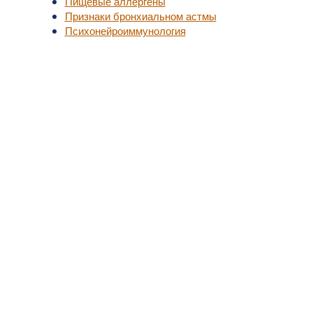
Пищевые аллергены
Признаки бронхиальном астмы
Психонейроиммунология
уп к актуальной медицинской информации.
, не занимайтесь самолечением.
надлежат их владельцам.
у взрослых