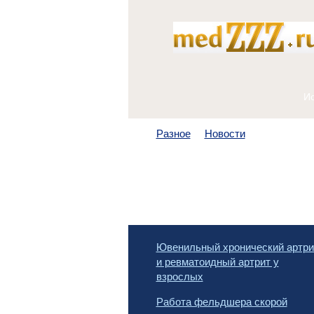
Разное
Новости
Ювенильный хронический артри
и ревматоидный артрит у
взрослых
Работа фельдшера скорой