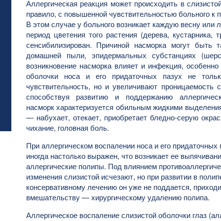
Аллергическая реакция может происходить в слизистой
правило, с повышенной чувствительностью больного к 
В этом случае у больного возникает каждую весну или 
период цветения того растения (дерева, кустарника, 
сенсибилизирован. Причиной насморка могут быть 
домашней пыли, эпидермальных субстанциях (шерс
возникновение насморка влияет и инфекция, особенно 
оболочки носа и его придаточных пазух не тол
чувствительность, но и увеличивают проницаемость с
способствуя развитию и поддержанию аллергическ
насморк характеризуется обильным жидкими выделения
— набухает, отекает, приобретает бледно-серую окрас
чихание, головная боль.
При аллергическом воспалении носа и его придаточных 
иногда настолько выражен, что возникает ее выпячиван
аллергические полипы. Под влиянием противоаллергиче
изменения слизистой исчезают, но при развитии в полип
консервативному лечению он уже не поддается, приходи
вмешательству — хирургическому удалению полипа.
Аллергическое воспаление слизистой оболочки глаз (ал