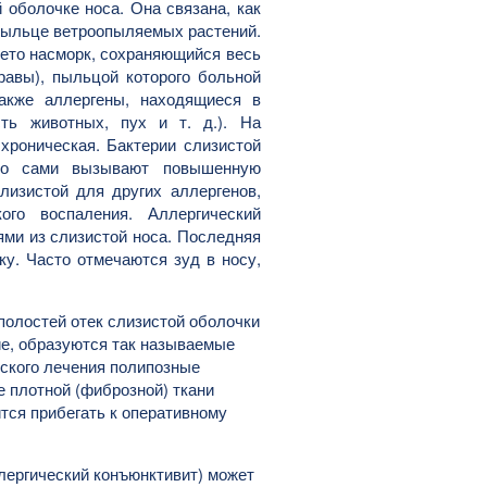
 оболочке носа. Она связана, как
пыльце ветроопыляемых растений.
лето насморк, сохраняющийся весь
травы), пыльцой которого больной
также аллергены, находящиеся в
ть животных, пух и т. д.). На
хроническая. Бактерии слизистой
ько сами вызывают повышенную
лизистой для других аллергенов,
ого воспаления. Аллергический
ми из слизистой носа. Последняя
ку. Часто отмечаются зуд в носу,
полостей отек слизистой оболочки
ие, образуются так называемые
ского лечения полипозные
е плотной (фиброзной) ткани
тся прибегать к оперативному
лергический конъюнктивит) может