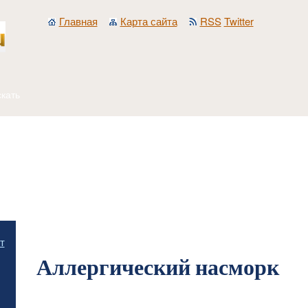
Главная
Карта сайта
RSS
Twitter
Главная
/
Аллергия, конституция, наследственность и иммунитет
/
Проявления а
т
Аллергический насморк