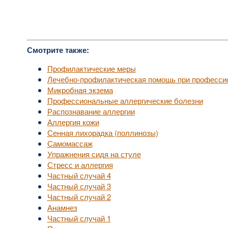
Смотрите также:
Профилактические меры
Лечебно-профилактическая помощь при професси
Микробная экзема
Профессиональные аллергические болезни
Распознавание аллергии
Аллергия кожи
Сенная лихорадка (поллинозы)
Самомассаж
Упражнения сидя на стуле
Стресс и аллергия
Частный случай 4
Частный случай 3
Частный случай 2
Анамнез
Частный случай 1