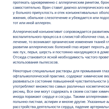
протекать одновременно с аллергическим ринитом, брон
самостоятельно. Врач ставит диагноз аллергического к
у больного припухлость и отек конъюнктивальных оболоч
жжения, обильное слезотечение и убеждается или подоз
тот или иной аллерген.
Аллергический конъюнктивит сопровождается развитием
воспалительного процесса в слизистой оболочке глаз, 
лечение, то возникают органические изменения тканей г
развитии аллергических болезней глаз играет перхоть 
них пух, перья, шерсть и постоянно находящиеся в доме
Отсюда становится ясной необходимость частого провет
использования пылесосов.
Некоторые специальные растворы для промывания глаз
офтальмологической практике, содержат химические ве
развиваться состояние повышенной чувствительности (
употребляют множество самых различных косметических
ресниц. Все они могут содержать в своем составе хими
иногда поражают сердце и сосуды. Такими аллергенами 
полынно-листная, аспирин и многие другие. Указанные 
расстройства деятельности сердца, падение артериаль