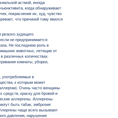
хиальной астмой, иногда
онъюнктивита, когда обнаруживает
ек, покраснение их, зуд, чувство
ревает, что причиной тому явился
 резкого зудящего
а если не предпринимается
лаза. Не последнюю роль в
домашних животных, летящие от
 в различных количествах.
ривания комнаты, уборки,
, употребляемые в
щества, к которым может
аллергии). Очень часто женщины
 средств, краску для бровей и
ческие аллергены. Аллергены
могут быть табак, эмброзия
аллергены чаще всего вызывают
ного давления, нарушения