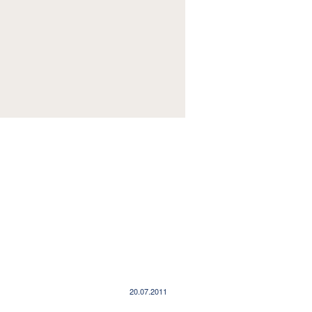
ллергии
/
Аллергический насморк
20.07.2011